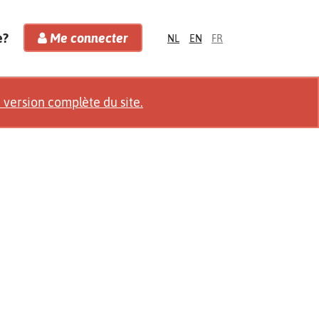
e?
Me connecter
NL
EN
FR
a version complète du site.