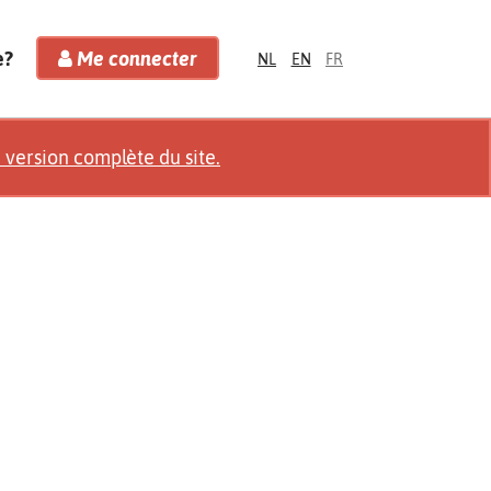
e?
Me connecter
NL
EN
FR
a version complète du site.