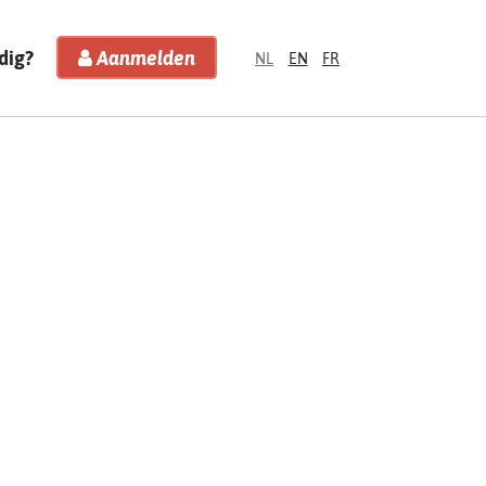
dig?
Aanmelden
NL
EN
FR