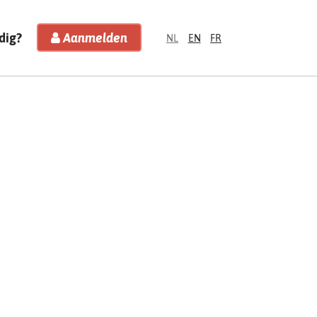
dig?
Aanmelden
NL
EN
FR